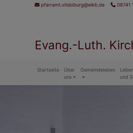
Direkt
pfarramt.vilsbiburg@elkb.de
08741 
zum
Inhalt
Evang.-Luth. Kir
Startseite
Über
Gemeindeleben
Leben
Hauptnavigation
uns
und S