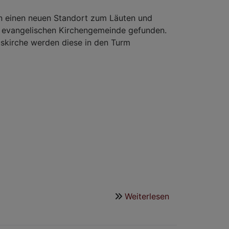
und
Wandel"
n einen neuen Standort zum Läuten und
n evangelischen Kirchengemeinde gefunden.
uskirche werden diese in den Turm
Weiterlesen
über
Glocken
der