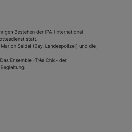
ehemaligen
Andreaskirche
Velden
dürfen
wieder
hrigen Bestehen der IPA (International
läuten
ottesdienst statt.
 Marion Seidel (Bay. Landespolizei) und die
 Das Ensemble -Très Chic- der
 Begleitung.