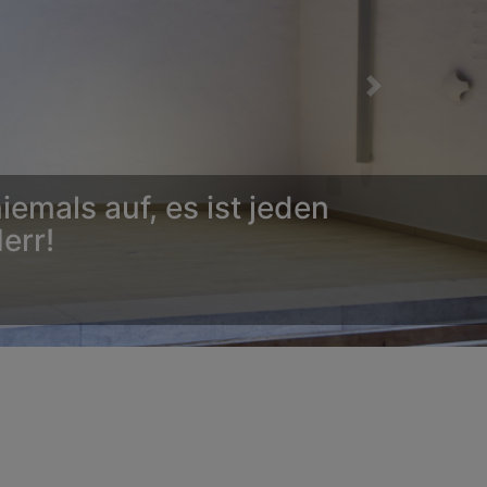
Next
emals auf, es ist jeden
err!