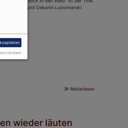
en mit dem Blick in den Wald" ist der Titel.
le Mailänder und Dekanin Lubomierski.
akzeptieren
siert mit Klaro!
Weiterlesen
über
Einladung
zur
Sonntagsvorle
"Zwischen
en wieder läuten
Wurzeln