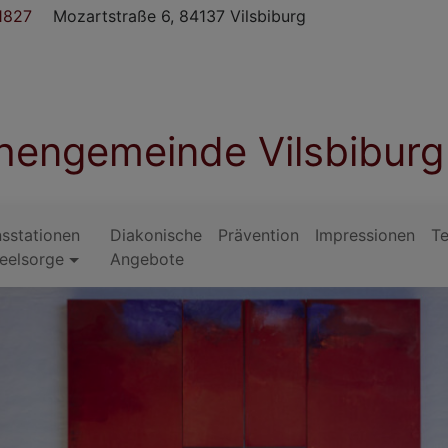
1827
Mozartstraße 6, 84137 Vilsbiburg
chengemeinde Vilsbiburg
sstationen
Diakonische
Prävention
Impressionen
T
eelsorge
Angebote