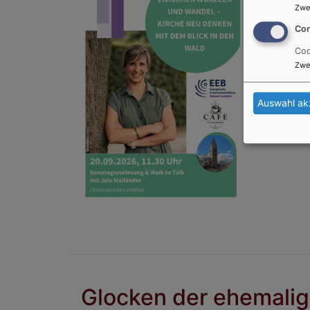
"Jele" Mai
Zwe
Im Anschlu
Con
Coo
Zwe
Auswahl ak
Glocken der ehemalig