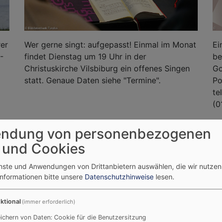
rer
Wer gerne singt: aufgepasst! Einmal im Monat
Ei
-
findet Dienstag um 19 Uhr in der
be
Christuskirche Vilsbiburg ein offenes Singen
Go
statt. Genaue Daten siehe "Termine".
Po
te
(0
ndung von personenbezogenen
 und Cookies
enste und Anwendungen von Drittanbietern auswählen, die wir nutze
Informationen bitte unsere
Datenschutzhinweise
lesen.
agsvorlesung "Zwischen Wurze
ktional
(immer erforderlich)
 20.09.2026 findet um 11:30 Uhr in der Christuskirche La
ichern von Daten: Cookie für die Benutzersitzung