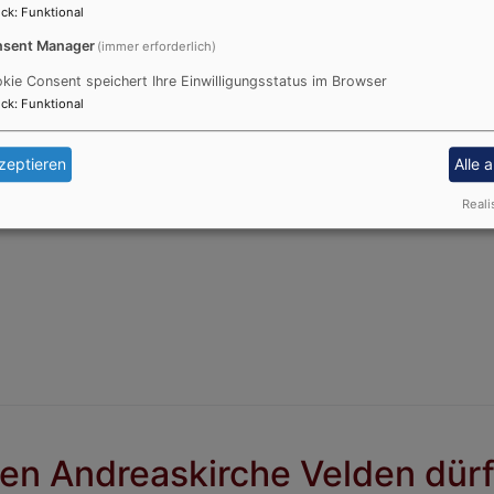
länder statt. Zwischen Wurzeln und Wandel - Kirche neu denk
ck
:
Funktional
ss besteht die Möglichkeit zu einem WALK TO TALK mit Je
sent Manager
(immer erforderlich)
kie Consent speichert Ihre Einwilligungsstatus im Browser
ck
:
Funktional
zeptieren
Alle 
Reali
en Andreaskirche Velden dürf