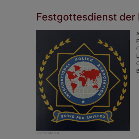
Festgottesdienst der 
A
P
O
L
C
B
Bildrechte
IPA