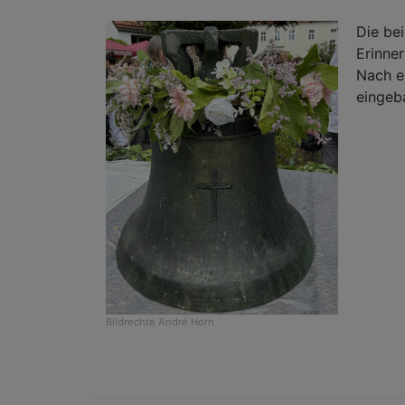
Die be
Erinne
Nach e
eingeba
Bildrechte
André Horn