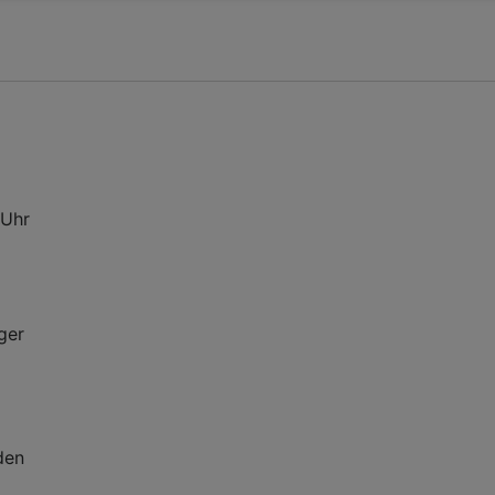
 Uhr
ger
den