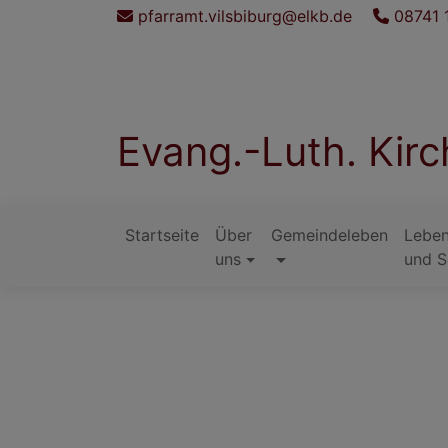
Direkt
pfarramt.vilsbiburg@elkb.de
08741 
zum
Inhalt
Evang.-Luth. Kir
Startseite
Über
Gemeindeleben
Leben
Hauptnavigation
uns
und S