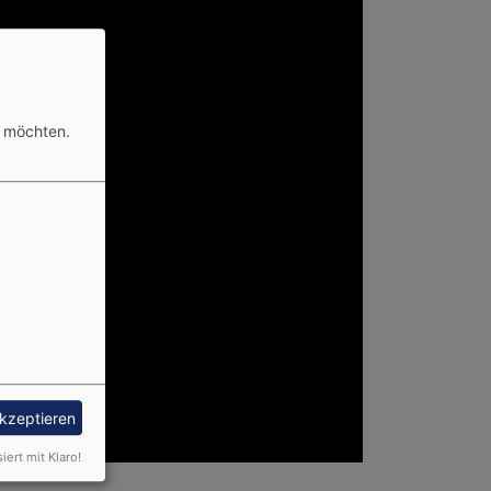
n möchten.
akzeptieren
siert mit Klaro!