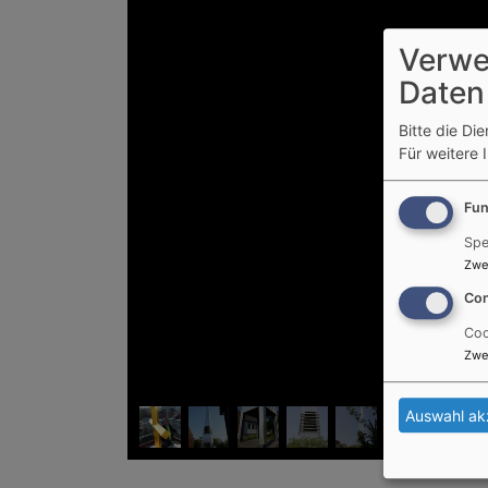
Verwe
Daten
Bitte die Di
Für weitere 
Fun
Spe
Zwe
Con
Coo
Zwe
Auswahl ak