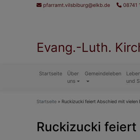
Direkt
pfarramt.vilsbiburg@elkb.de
08741 
zum
Inhalt
Evang.-Luth. Kir
Startseite
Über
Gemeindeleben
Leben
Hauptnavigation
uns
und S
Startseite
Ruckizucki feiert Abschied mit vielen
Ruckizucki feier