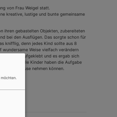
ung von Frau Weigel statt.
ine kreative, lustige und bunte gemeinsame
n ihren gebastelten Objekten, zubereiteten
d bei den Ausflügen. Das sorgte schon für
 knifflig, denn jedes Kind sollte aus 8
auf wundersame Weise vielfach verändern
tene Fotos aufgeklebt und es ergab sich
 auch - aber alle Kinder haben die Aufgabe
el mit nach Hause nehmen können.
n möchten.