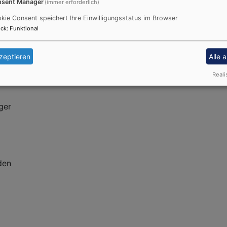
sent Manager
(immer erforderlich)
kie Consent speichert Ihre Einwilligungsstatus im Browser
ck
:
Funktional
 Uhr
zeptieren
Alle 
Reali
ger
den