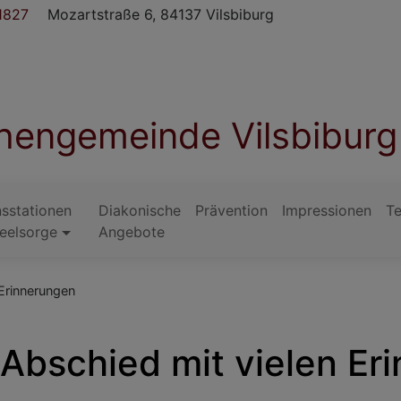
1827
Mozartstraße 6, 84137 Vilsbiburg
chengemeinde Vilsbiburg
sstationen
Diakonische
Prävention
Impressionen
T
eelsorge
Angebote
 Erinnerungen
t Abschied mit vielen E