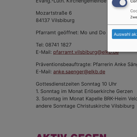
Evang.-Luth. Kirchengemeinde Vilsbiburg
Con
Coo
Mozartstraße 6
Zwe
84137 Vilsbiburg
Pfarramt geöffnet: Mo und Do 9:00 - 12:30
Auswahl ak
Tel: 08741 1827
E-Mail:
pfarramt.vilsbiburg@elkb.de
Präventionsbeauftragte: Pfarrerin Anke Sän
E-Mail:
anke.saenger@elkb.de
Gottesdienstzeiten Sonntag 10 Uhr
1. Sonntag im Monat Erlöserkirche Gerzen
3. Sonntag im Monat Kapelle BRK-Heim Vel
andere Sonntage Christuskirche Vilsbiburg